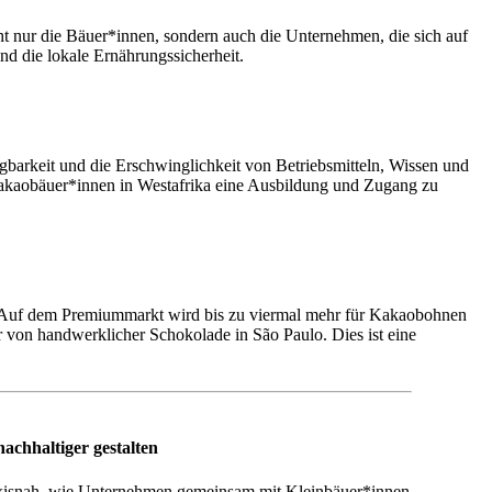
t nur die Bäuer*innen, sondern auch die Unternehmen, die sich auf
d die lokale Ernährungssicherheit.
gbarkeit und die Erschwinglichkeit von Betriebsmitteln, Wissen und
 Kakaobäuer*innen in Westafrika eine Ausbildung und Zugang zu
 Auf dem Premiummarkt wird bis zu viermal mehr für Kakaobohnen
er von handwerklicher Schokolade in São Paulo. Dies ist eine
chhaltiger gestalten
axisnah, wie Unternehmen gemeinsam mit Kleinbäuer*innen,