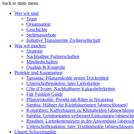
back to main menu
Wer wir sind
Team
Organisation
Geschichte
Stellenangebote
Initiative Transparente Zivilgesellschaft
Was wir machen
Strategie
Nachhaltige Partnerschaften
Mitgliedschaften
Qualität & Kontrolle
Projekte und Kampagnen
Tansania: Pflanzenkohle gegen Trockenheit
Unterschriftenaktion: faire Lieferketten
Côte d’Ivoire: Nachhaltigere Kakaolieferketten
Fair Fashion Guide
Pflanzenkohle: Projekt mit Ritter in Nicaragua
Sambia: Hühner für Kleinbäuerinnen [abgeschlossen]
Kolumbien: Kaffeebauern zu Klimahelden [abgeschlosse
Sambia: Gemüsegarten verbessert Einkommen [abgeschl
Brasilien: Lieferkettengesetz in der Anwendung [abgesch
Unterschriftenaktion: faire Textilindustrie [abgeschlossen
Unsere Schwerpunkte