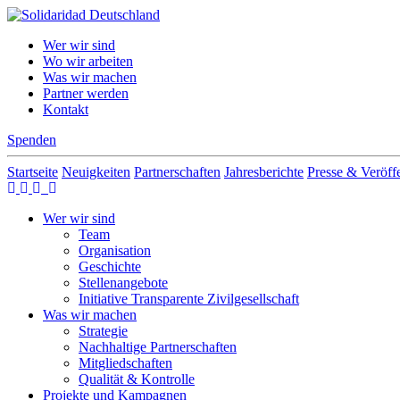
Skip
to
Solidaridad Deutschland
Wer wir sind
content
Wo wir arbeiten
Was wir machen
Partner werden
Kontakt
Spenden
Startseite
Neuigkeiten
Partnerschaften
Jahresberichte
Presse & Veröff
Wer wir sind
Team
Organisation
Geschichte
Stellenangebote
Initiative Transparente Zivilgesellschaft
Was wir machen
Strategie
Nachhaltige Partnerschaften
Mitgliedschaften
Qualität & Kontrolle
Projekte und Kampagnen