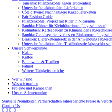
Tansania: Pflanzenkohle gegen Trockenheit
Unterschriftenaktion: faire Lieferketten
Côte d’Ivoire: Nachhaltigere Kakaolieferketten
Fair Fashion Guide
Pflanzenkohle: Projekt mit Ritter in Nicaragua
Sambia: Hühner für Kleinbäuerinnen [abgeschlossen]
Kolumbien: Kaffeebauern zu Klimahelden [abgeschlosse
Sambia: Gemüsegarten verbessert Einkommen [abgeschl
Brasilien: Lieferkettengesetz in der Anwendung [abgesch
Unterschriftenaktion: faire Textilindustrie [abgeschlossen
Unsere Schwerpunkte
Kakao
Kaffee
Baumwolle & Textilien
Palmöl
Weitere Tätigkeitsbereiche
Wer wir sind
Was wir machen
Projekte und Kampagnen
Unsere Schwerpunkte
Startseite
Neuigkeiten
Partnerschaften
Jahresberichte
Presse & Veröff
Contact Us