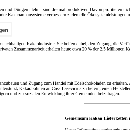
 und Düngemitteln – sind dreimal produktiver. Davon profitieren nich
tarke Kakaoanbausysteme verbessern zudem die Ökosystemleistungen un
gen
 nachhaltigen Kakaoindustrie. Sie helfen dabei, den Zugang, die Verfü
-privaten Zusammenarbeit erhalten heute etwa 20 % der 2,5 Millionen
 anzubauen und Zugang zum Handel mit Edelschokoladen zu erhalten.
unterstützt, Kakaobohnen an Casa Lasevicius zu liefern, einen Herstell
eigern und zur sozialen Entwicklung ihrer Gemeinden beizutragen.
Gemeinsam Kakao-Lieferketten na
Unser Informationspapier zeigt pr