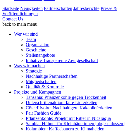
Startseite
Neuigkeiten
Partnerschaften
Jahresberichte
Presse &
Veröffentlichungen
Contact Us
back to main menu
Wer wir sind
Team
Organisation
Geschichte
Stellenangebote
Initiative Transparente Zivilgesellschaft
Was wir machen
Strategie
Nachhaltige Partnerschaften
Mitgliedschaften
Qualität & Kontrolle
Projekte und Kampagnen
Tansania: Pflanzenkohle gegen Trockenheit
Unterschriftenaktion: faire Lieferketten
Côte d’Ivoire: Nachhaltigere Kakaolieferketten
Fair Fashion Guide
Pflanzenkohle: Projekt mit Ritter in Nicaragua
Sambia: Hühner für Kleinbäuerinnen [abgeschlossen]
Kolumbien: Kaffeebauern zu Klimahelden