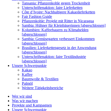
Tansania: Pflanzenkohle gegen Trockenheit
Unterschriftenaktion: faire Lieferketten
Côte d’Ivoire: Nachhaltigere Kakaolieferketten
Fair Fashion Guide
Pflanzenkohle: Projekt mit Ritter in Nicaragua
Sambia: Hühner für Kleinbäuerinnen [abgeschlossen]
Kolumbien: Kaffeebauern zu Klimahelden
[abgeschlossen]
Sambia: Gemüsegarten verbessert Einkommen
[abgeschlossen]
Brasilien: Lieferkettengesetz in der Anwendung
[abgeschlossen]
Unterschriftenaktion: faire Textilindustrie
[abgeschlossen]
Unsere Schwerpunkte
Kakao
Kaffee
Baumwolle & Textilien
Palmöl
Weitere Tätigkeitsbereiche
Wer wir sind
Was wir machen
Projekte und Kampagnen
Unsere Schwerpunkte