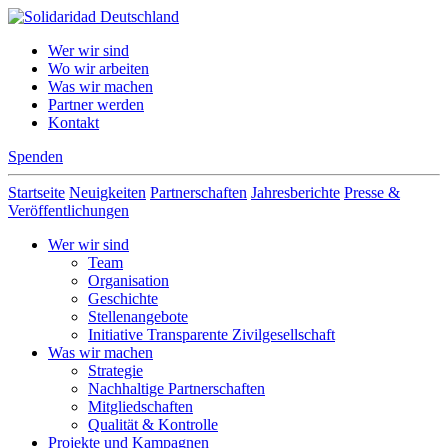
Skip
to
Solidaridad Deutschland
Wer wir sind
content
Wo wir arbeiten
Was wir machen
Partner werden
Kontakt
Spenden
Startseite
Neuigkeiten
Partnerschaften
Jahresberichte
Presse &
Veröffentlichungen
Wer wir sind
Team
Organisation
Geschichte
Stellenangebote
Initiative Transparente Zivilgesellschaft
Was wir machen
Strategie
Nachhaltige Partnerschaften
Mitgliedschaften
Qualität & Kontrolle
Projekte und Kampagnen