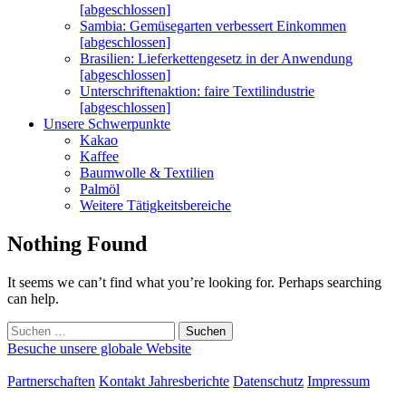
[abgeschlossen]
Sambia: Gemüsegarten verbessert Einkommen
[abgeschlossen]
Brasilien: Lieferkettengesetz in der Anwendung
[abgeschlossen]
Unterschriftenaktion: faire Textilindustrie
[abgeschlossen]
Unsere Schwerpunkte
Kakao
Kaffee
Baumwolle & Textilien
Palmöl
Weitere Tätigkeitsbereiche
Nothing Found
It seems we can’t find what you’re looking for. Perhaps searching
can help.
Suchen
nach:
Besuche unsere globale Website
Partnerschaften
Kontakt
Jahresberichte
Datenschutz
Impressum